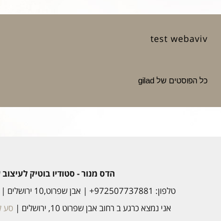
test webaviv
כל הפוסטים של gilad
הדס מנור - סטודיו בוטיק לעיצוב
טלפון: 972507737881+ | אבן שפרוט,10 ירושלים |
אני נמצא כרגע ב רחוב אבן שפרוט 10, ירושלים |
סע לכ