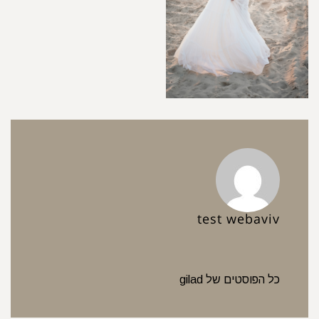
test webaviv
כל הפוסטים של gilad