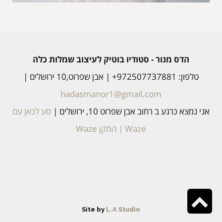
הדס מנור - סטודיו בוטיק לעיצוב שמלות כלה
טלפון: 972507737881+ | אבן שפרוט,10 ירושלים |
hadasmanor1@gmail.com
אני נמצא כרגע ב רחוב אבן שפרוט 10, ירושלים |
סע לכאן עם
Waze
|
התקן Waze
גלילה
Site by
L.A Studio
לראש