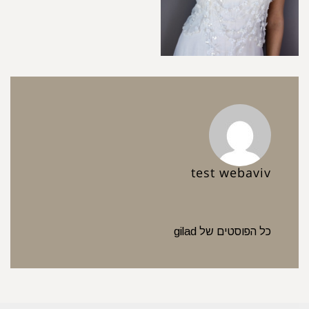
test webaviv
כל הפוסטים של gilad