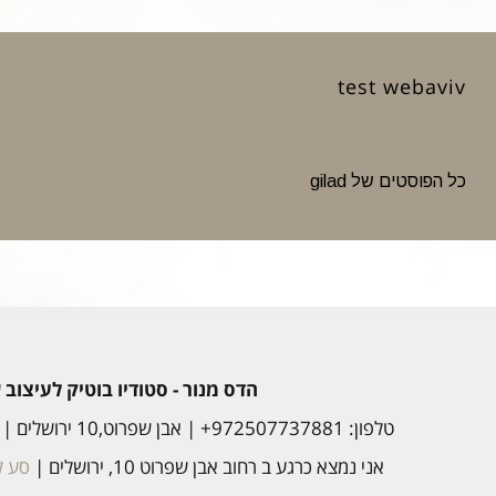
test webaviv
כל הפוסטים של gilad
הדס מנור - סטודיו בוטיק לעיצוב
טלפון: 972507737881+ | אבן שפרוט,10 ירושלים |
אני נמצא כרגע ב רחוב אבן שפרוט 10, ירושלים |
סע לכ