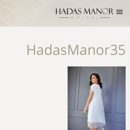
תפריט
HadasManor35