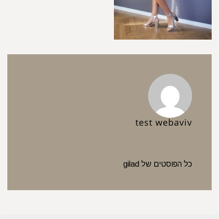
test webaviv
כל הפוסטים של gilad