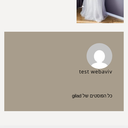
test webaviv
כל הפוסטים של gilad