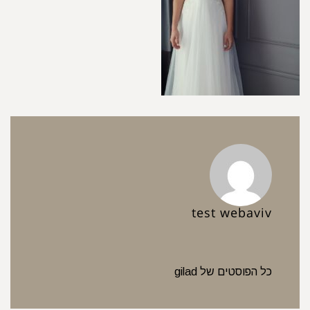
test webaviv
כל הפוסטים של gilad