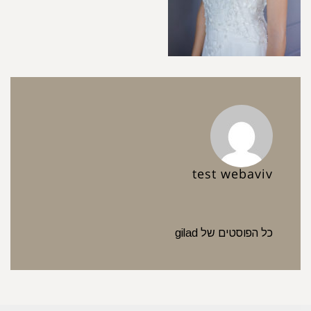
test webaviv
כל הפוסטים של gilad