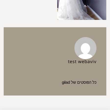
test webaviv
כל הפוסטים של gilad