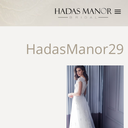
תפריט
HadasManor29