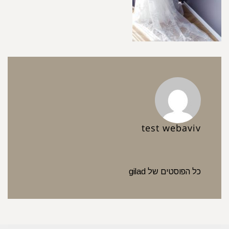
test webaviv
כל הפוסטים של gilad