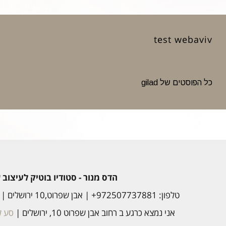
test webaviv
כל הפוסטים של gilad
הדס מנור - סטודיו בוטיק לעיצוב
טלפון: 972507737881+ | אבן שפרוט,10 ירושלים |
אני נמצא כרגע ב רחוב אבן שפרוט 10, ירושלים |
סע לכ