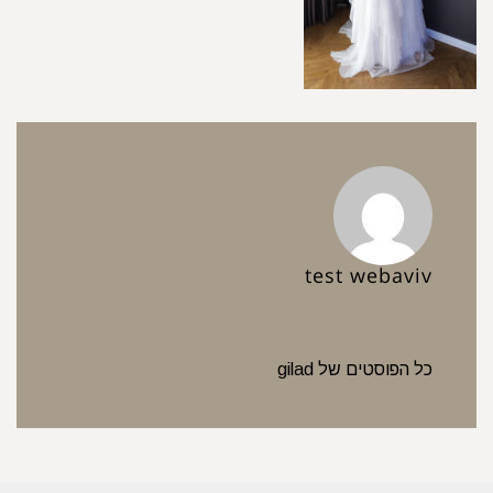
test webaviv
כל הפוסטים של gilad