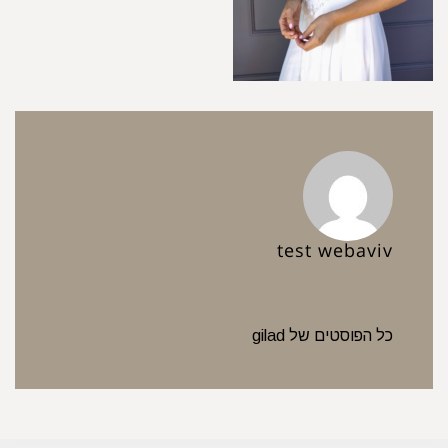
test webaviv
כל הפוסטים של gilad