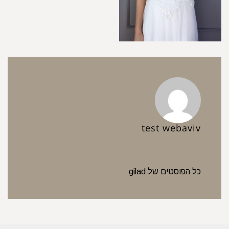
test webaviv
כל הפוסטים של gilad