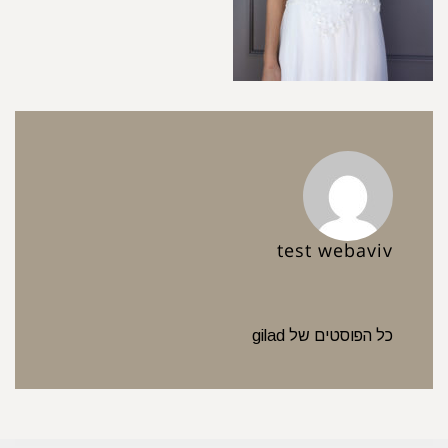
test webaviv
כל הפוסטים של gilad