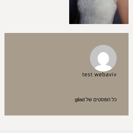
test webaviv
כל הפוסטים של gilad