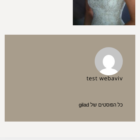
test webaviv
כל הפוסטים של gilad