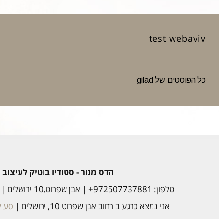
test webaviv
כל הפוסטים של gilad
הדס מנור - סטודיו בוטיק לעיצוב
טלפון: 972507737881+ | אבן שפרוט,10 ירושלים |
אני נמצא כרגע ב רחוב אבן שפרוט 10, ירושלים |
סע לכ