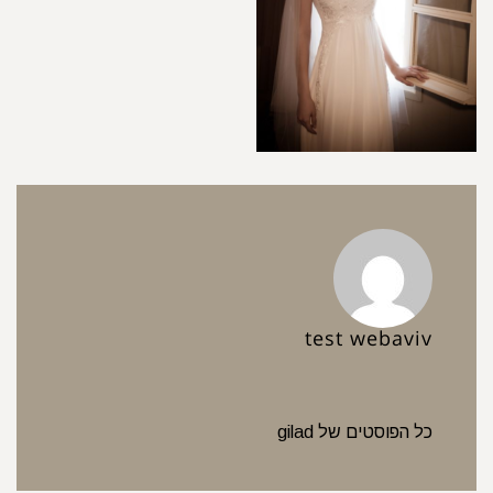
test webaviv
כל הפוסטים של gilad