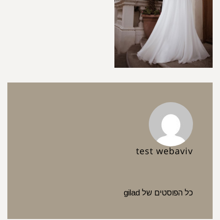
test webaviv
כל הפוסטים של gilad