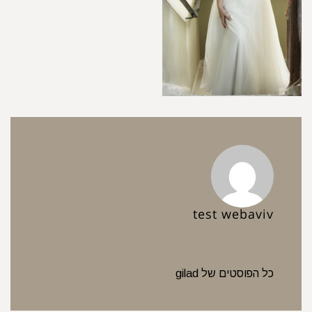
test webav
פוסטים של gilad